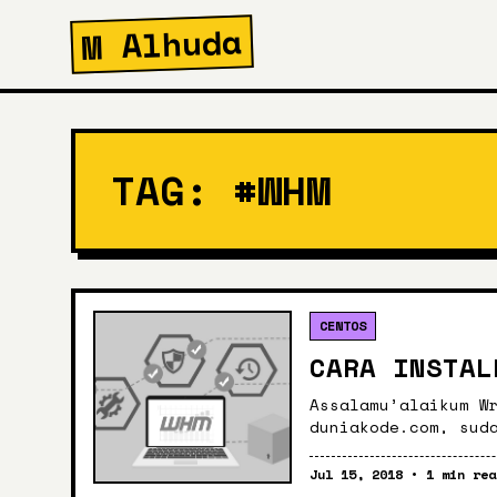
M Alhuda
TAG: #WHM
CENTOS
CARA INSTAL
Assalamu’alaikum W
duniakode.com, sud
update postingan d
karena kesibukan
Jul 15, 2018 • 1 min rea