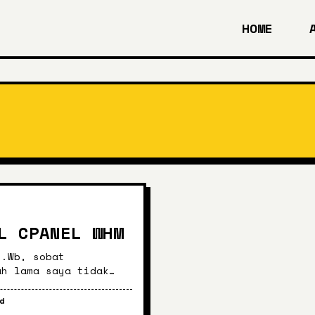
HOME
L CPANEL WHM
r.Wb, sobat
ah lama saya tidak
i web ini ya sob
d