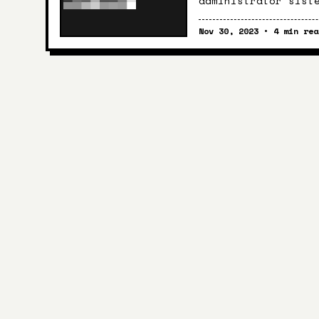
administrator sist
pesan untuk penggu
file Message of th
Nov 30, 2023 • 4 min rea